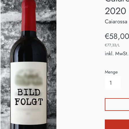
2020
Caiarossa
Normaler
€58,0
Preis
€77,33/L
inkl. MwSt.
Menge