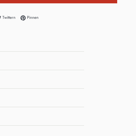
acebook teilen
Auf Twitter twittern
Auf Pinterest pinnen
Twittern
Pinnen