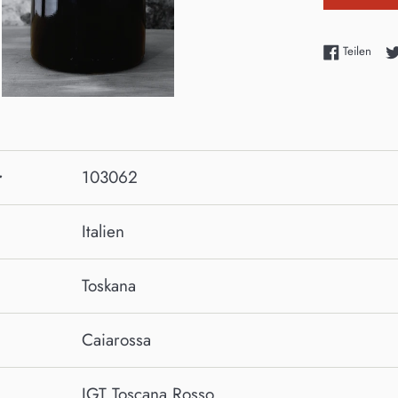
Auf F
Teilen
103062
r
Italien
Toskana
Caiarossa
IGT Toscana Rosso