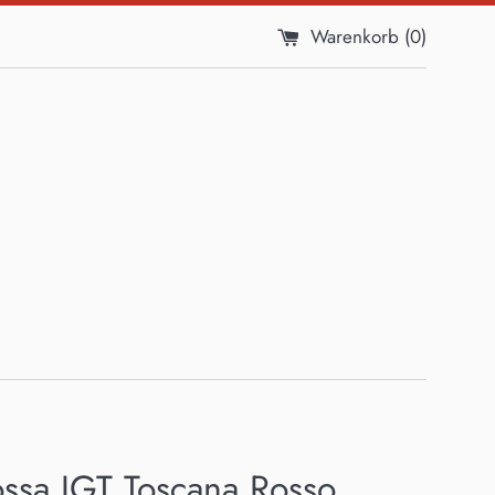
Warenkorb (
0
)
ossa IGT Toscana Rosso