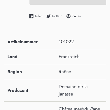
Auf Facebook teilen
Auf Twitter twittern
Auf Pinterest pinnen
Teilen
Twittern
Pinnen
101022
Artikelnummer
Frankreich
Land
Rhône
Region
Domaine de la
Produzent
Janasse
Châteauneuf-du-Pape