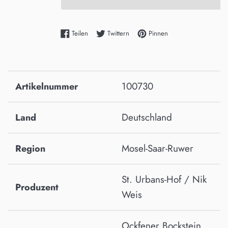
Auf Facebook teilen
Auf Twitter twittern
Auf Pinterest pinnen
Teilen
Twittern
Pinnen
100730
Artikelnummer
Deutschland
Land
Mosel-Saar-Ruwer
Region
St. Urbans-Hof / Nik
Produzent
Weis
Ockfener Bockstein